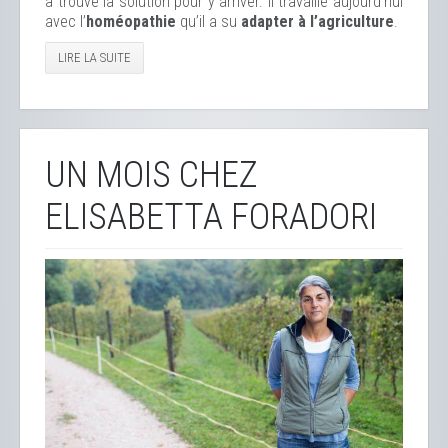
a trouvé la solution pour y arriver. Il travaille aujourd’hui
avec l’
homéopathie
qu’il a su
adapter à l’agriculture
.
LIRE LA SUITE
UN MOIS CHEZ
ELISABETTA FORADORI