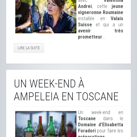
avec
Valentina
Andrei
, cette
jeune
vigneronne Roumaine
installée en
Valais
Suisse
et qui a un
avenir très
prometteur
...
LIRE LA SUITE
UN WEEK-END À
AMPELEIA EN TOSCANE
Un week-end en
Toscane
dans le
Domaine d'Elisabetta
Foradori
pour faire les
préparations