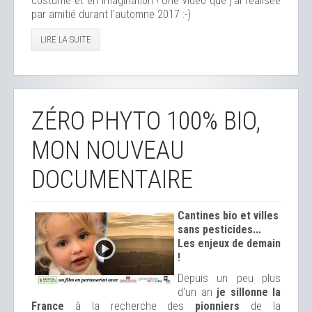
costume et en imagination ! Une vidéo que j'ai réalisée
par amitié durant l'automne 2017 :-)
LIRE LA SUITE
ZÉRO PHYTO 100% BIO,
MON NOUVEAU
DOCUMENTAIRE
Cantines bio et
villes
sans pesticides...
Les enjeux de demain
!
Depuis un peu plus
d'un an
je sillonne la
France
à la recherche des
pionniers
de la