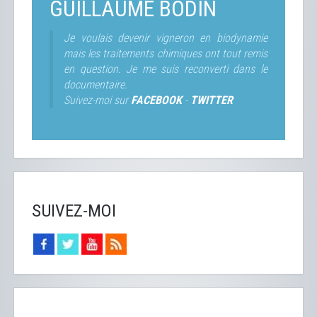
GUILLAUME BODIN
Je voulais devenir vigneron en biodynamie
mais les traitements chimiques ont tout remis
en question. Je me suis reconverti dans le
documentaire.
Suivez-moi sur
FACEBOOK
-
TWITTER
SUIVEZ-MOI