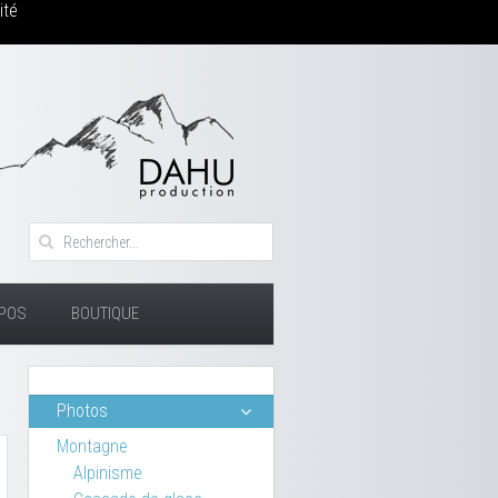
ité
OPOS
BOUTIQUE
Photos
Montagne
Alpinisme