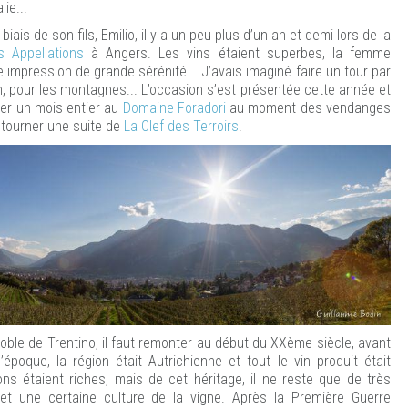
ie...
biais de son fils, Emilio, il y a un peu plus d’un an et demi lors de la
 Appellations
à Angers. Les vins étaient superbes, la femme
 impression de grande sérénité... J’avais imaginé faire un tour par
in, pour les montagnes... L’occasion s’est présentée cette année et
ser un mois entier au
Domaine Foradori
au moment des vendanges
e tourner une suite de
La Clef des Terroirs
.
oble de Trentino, il faut remonter au début du XXème siècle, avant
époque, la région était Autrichienne et tout le vin produit était
s étaient riches, mais de cet héritage, il ne reste que de très
et une certaine culture de la vigne. Après la Première Guerre