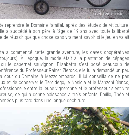
e reprendre le Domaine familial, après des études de viticulture-
 elle a succédé à son père à l’âge de 19 ans avec toute la liberté
 de réussir quelque chose sans vraiment savoir si le jeu en valait
ta a commencé cette grande aventure, les caves coopératives
t toujours). À l’époque, la mode était à la plantation de cépages
 ou le cabernet sauvignon. Elisabetta s’est posé beaucoup de
conférence du Professeur Rainer Zierock, elle lui a demandé un peu
s la cour du Domaine à Mezzolombardo. Il lui conseilla de ne pas
ux et de conserver le Teroldego, le Nosiola et le Manzoni Bianco,
ofessionnelle entre la jeune vigneronne et le professeur s’est vite
reuse, ce qui a donné naissance à trois enfants, Emilio, Théo et
 années plus tard dans une longue déchirure.