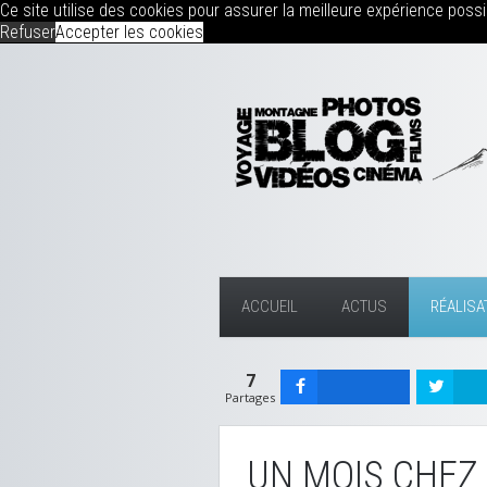
Ce site utilise des cookies pour assurer la meilleure expérience possib
Refuser
Accepter les cookies
ACCUEIL
ACTUS
RÉALISA
7
Partages
UN MOIS CHEZ