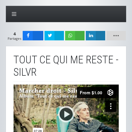
4
Partages
TOUT CE QUI ME RESTE -
SILVR