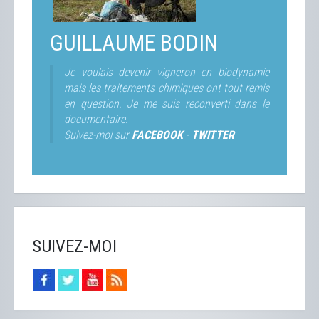
GUILLAUME BODIN
Je voulais devenir vigneron en biodynamie
mais les traitements chimiques ont tout remis
en question. Je me suis reconverti dans le
documentaire.
Suivez-moi sur
FACEBOOK
-
TWITTER
SUIVEZ-MOI