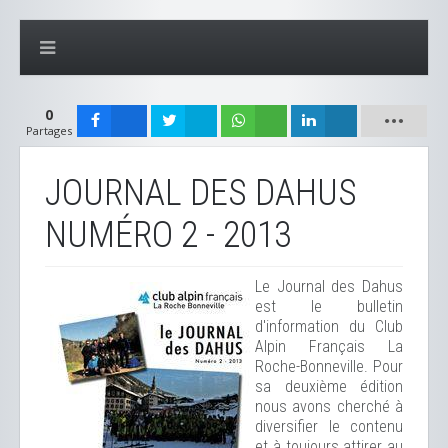
0
Partages
JOURNAL DES DAHUS
NUMÉRO 2 - 2013
Le Journal des Dahus
est le bulletin
d'information du Club
Alpin Français La
Roche-Bonneville. Pour
sa deuxième édition
nous avons cherché à
diversifier le contenu
et à toujours attirer au