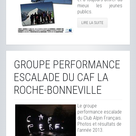
mieux les jeunes
publics.
LIRE LA SUITE
GROUPE PERFORMANCE
ESCALADE DU CAF LA
ROCHE-BONNEVILLE
Le groupe
performance escalade
du Club Alpin Français.
Photos et résultats de
l'année 2013.