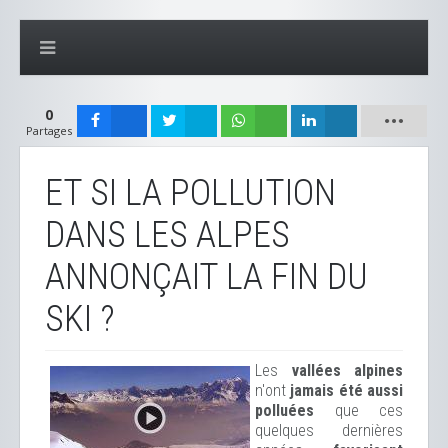
0
Partages
ET SI LA POLLUTION
DANS LES ALPES
ANNONÇAIT LA FIN DU
SKI ?
Les
vallées alpines
n'ont
jamais été aussi
polluées
que ces
quelques dernières