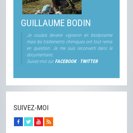
GUILLAUME BODIN
Je voulais devenir vigneron en biodynamie
mais les traitements chimiques ont tout remis
en question. Je me suis reconverti dans le
documentaire.
Suivez-moi sur
FACEBOOK
-
TWITTER
SUIVEZ-MOI