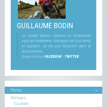
GUILLAUME BODIN
Je voulais devenir vigneron en biodynamie
mais les traitements chimiques ont tout remis
en question. Je me suis reconverti dans le
documentaire.
Suivez-moi sur
FACEBOOK
-
TWITTER
Photos
Montagne
Escalade