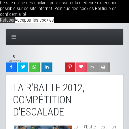
Ce site utilise des cookies pour assurer la meilleure expérience
possible sur ce site internet.
Politique des cookies
Politique de
confidentialité
Refuser
Accepter les cookies
0
Partages
LA R'BATTE 2012,
COMPÉTITION
D'ESCALADE
La R'batte est un