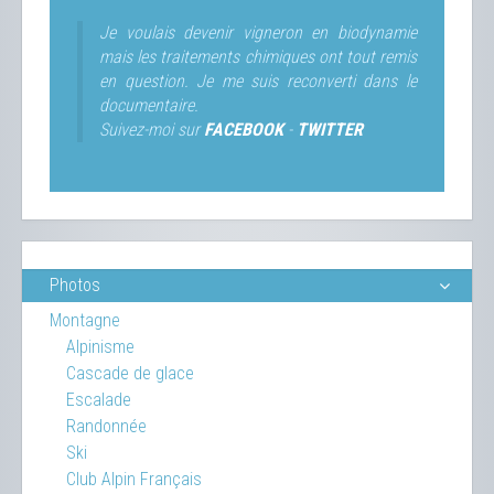
Je voulais devenir vigneron en biodynamie
mais les traitements chimiques ont tout remis
en question. Je me suis reconverti dans le
documentaire.
Suivez-moi sur
FACEBOOK
-
TWITTER
Photos
Montagne
Alpinisme
Cascade de glace
Escalade
Randonnée
Ski
Club Alpin Français