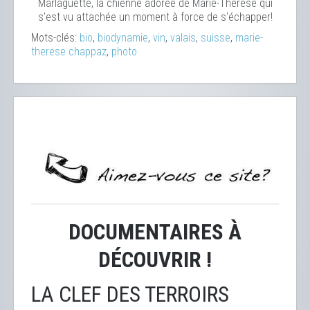
Marlaguette, la chienne adorée de Marie-Thérèse qui
s'est vu attachée un moment à force de s'échapper!
Mots-clés:
bio
,
biodynamie
,
vin
,
valais
,
suisse
,
marie-
therese chappaz
,
photo
DOCUMENTAIRES À
DÉCOUVRIR !
LA CLEF DES TERROIRS