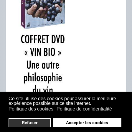
Ce site utilise des cookies pour assurer la meilleure
expérience possible sur ce site internet.
Politique des cookies
Politique de confidentialité
Refuser
Accepter les cookies
ARTICLES RÉCENTS