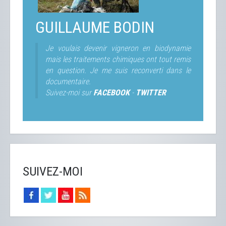
GUILLAUME BODIN
Je voulais devenir vigneron en biodynamie
mais les traitements chimiques ont tout remis
en question. Je me suis reconverti dans le
documentaire.
Suivez-moi sur
FACEBOOK
-
TWITTER
SUIVEZ-MOI