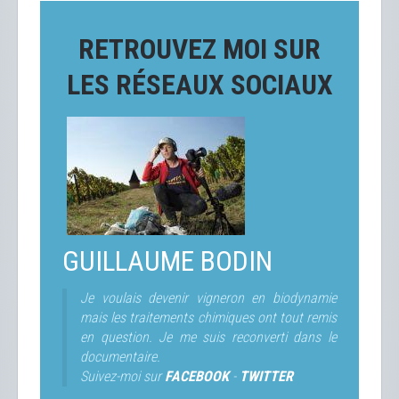
RETROUVEZ MOI SUR
LES RÉSEAUX SOCIAUX
GUILLAUME BODIN
Je voulais devenir vigneron en biodynamie
mais les traitements chimiques ont tout remis
en question. Je me suis reconverti dans le
documentaire.
Suivez-moi sur
FACEBOOK
-
TWITTER