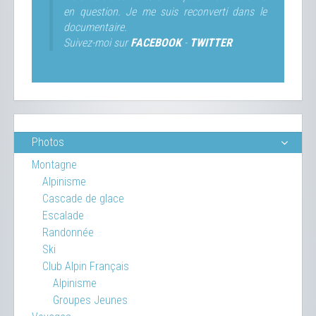
en question. Je me suis reconverti dans le
documentaire.
Suivez-moi sur
FACEBOOK
-
TWITTER
Photos
Montagne
Alpinisme
Cascade de glace
Escalade
Randonnée
Ski
Club Alpin Français
Alpinisme
Groupes Jeunes