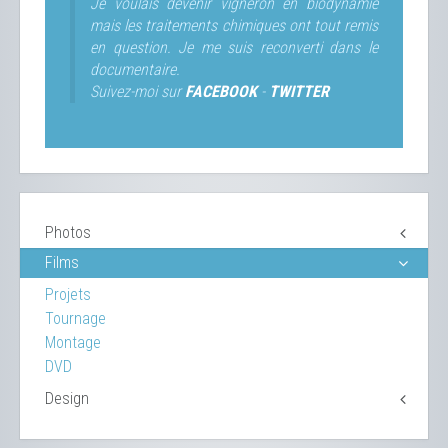
Je voulais devenir vigneron en biodynamie
mais les traitements chimiques ont tout remis
en question. Je me suis reconverti dans le
documentaire.
Suivez-moi sur
FACEBOOK
-
TWITTER
Photos
Films
Projets
Tournage
Montage
DVD
Design