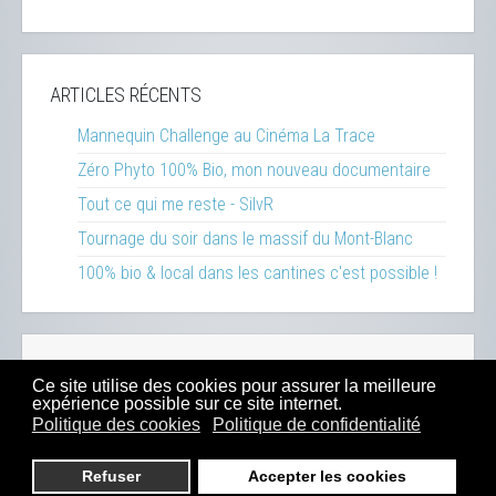
ARTICLES RÉCENTS
Mannequin Challenge au Cinéma La Trace
Zéro Phyto 100% Bio, mon nouveau documentaire
Tout ce qui me reste - SilvR
Tournage du soir dans le massif du Mont-Blanc
100% bio & local dans les cantines c'est possible !
Réalisations
-
Inspirations
-
Ressources
-
Presse
-
Ce site utilise des cookies pour assurer la meilleure
Sitemap
-
Mentions Légales
-
Contact
-
Boutique
expérience possible sur ce site internet.
Politique des cookies
Politique de confidentialité
© 2023
Dahu Production
- Tous droits réservés -
Hébergé chez
EX2
depuis 2015
Refuser
Accepter les cookies