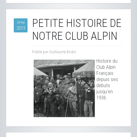
PETITE HISTOIRE DE
24 Sep
2013
NOTRE CLUB ALPIN
Publié par Guillaume Bodin.
Histoire du
Club Alpin
Français
depuis ses
débuts
jusqu'en
1936.