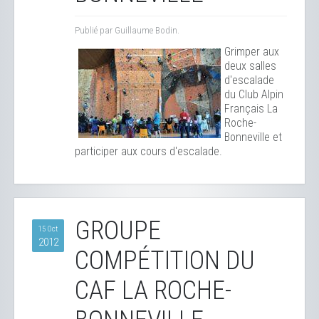
Publié par Guillaume Bodin.
Grimper aux
deux salles
d'escalade
du Club Alpin
Français La
Roche-
Bonneville et
participer aux cours d'escalade.
GROUPE
15 Oct
2012
COMPÉTITION DU
CAF LA ROCHE-