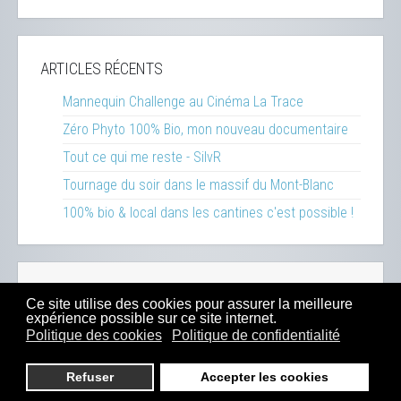
ARTICLES RÉCENTS
Mannequin Challenge au Cinéma La Trace
Zéro Phyto 100% Bio, mon nouveau documentaire
Tout ce qui me reste - SilvR
Tournage du soir dans le massif du Mont-Blanc
100% bio & local dans les cantines c'est possible !
Réalisations
-
Inspirations
-
Ressources
-
Presse
-
Ce site utilise des cookies pour assurer la meilleure
Sitemap
-
Mentions Légales
-
Contact
-
Boutique
expérience possible sur ce site internet.
Politique des cookies
Politique de confidentialité
© 2023
Dahu Production
- Tous droits réservés -
Hébergé chez
EX2
depuis 2015
Refuser
Accepter les cookies