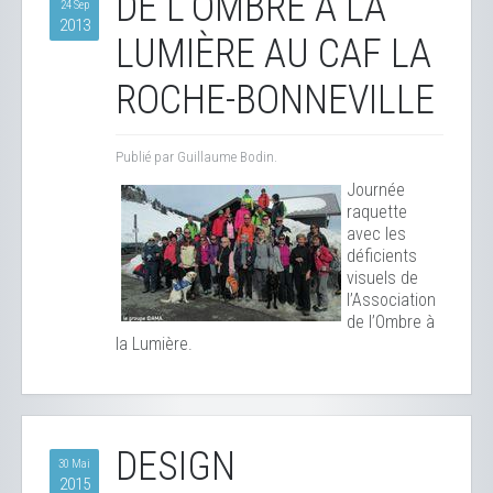
DE L'OMBRE À LA
24 Sep
2013
LUMIÈRE AU CAF LA
ROCHE-BONNEVILLE
Publié par Guillaume Bodin.
Journée
raquette
avec les
déficients
visuels de
l’Association
de l’Ombre à
la Lumière.
DESIGN
30 Mai
2015