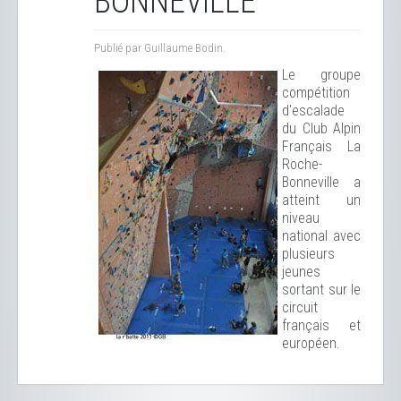
BONNEVILLE
Publié par Guillaume Bodin.
Le groupe
compétition
d'escalade
du Club Alpin
Français La
Roche-
Bonneville a
atteint un
niveau
national avec
plusieurs
jeunes
sortant sur le
circuit
français et
européen.