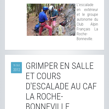
L'escalade
en extérieur
et le groupe
autonome du
Club Alpin
Français La
Roche-
Bonneville.
GRIMPER EN SALLE
16 Oct
2012
ET COURS
D'ESCALADE AU CAF
LA ROCHE-
BONNEVILLE