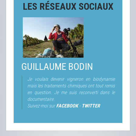
LES RÉSEAUX SOCIAUX
GUILLAUME BODIN
Je voulais devenir vigneron en biodynamie
mais les traitements chimiques ont tout remis
en question. Je me suis reconverti dans le
documentaire.
Suivez-moi sur
FACEBOOK
-
TWITTER