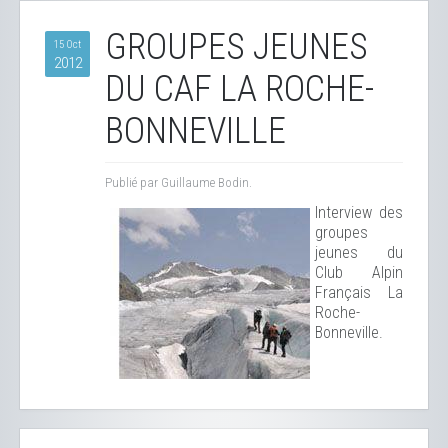
GROUPES JEUNES
15 Oct
2012
DU CAF LA ROCHE-
BONNEVILLE
Publié par Guillaume Bodin.
Interview des
groupes
jeunes du
Club Alpin
Français La
Roche-
Bonneville.