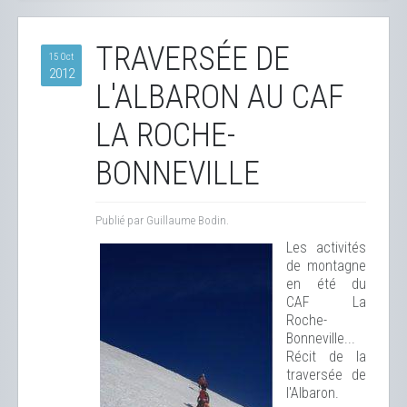
TRAVERSÉE DE
15 Oct
2012
L'ALBARON AU CAF
LA ROCHE-
BONNEVILLE
Publié par Guillaume Bodin.
Les activités
de montagne
en été du
CAF La
Roche-
Bonneville...
Récit de la
traversée de
l'Albaron.