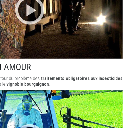
N AMOUR
tour du problème des
traitements obligatoires aux insecticides
 le
vignoble bourguignon
.