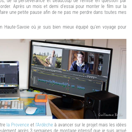
s, de la persévérance et beaucoup de remise en question par
border. Après un mois et demi d'essai pour monter le film sur la
e faire une petite pause afin de ne pas me perdre dans toutes mes
 en Haute-Savoie où je suis bien mieux équipé qu'en voyage pour
ntre
la Provence
et
l'Ardèche
à avancer sur le projet mais les idées
 seulement après 3 semaines de montage intensif que je suis arrivé