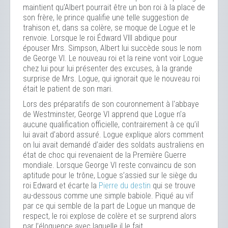
maintient qu’Albert pourrait être un bon roi à la place de
son frère, le prince qualifie une telle suggestion de
trahison et, dans sa colère, se moque de Logue et le
renvoie. Lorsque le roi Édward VIII abdique pour
épouser Mrs. Simpson, Albert lui succède sous le nom
de George VI. Le nouveau roi et la reine vont voir Logue
chez lui pour lui présenter des excuses, à la grande
surprise de Mrs. Logue, qui ignorait que le nouveau roi
était le patient de son mari.
Lors des préparatifs de son couronnement à l'abbaye
de Westminster, George VI apprend que Logue n’a
aucune qualification officielle, contrairement à ce qu’il
lui avait d’abord assuré. Logue explique alors comment
on lui avait demandé d’aider des soldats australiens en
état de choc qui revenaient de la Première Guerre
mondiale. Lorsque George VI reste convaincu de son
aptitude pour le trône, Logue s’assied sur le siège du
roi Edward et écarte la
Pierre du destin
qui se trouve
au-dessous comme une simple babiole. Piqué au vif
par ce qui semble de la part de Logue un manque de
respect, le roi explose de colère et se surprend alors
par l’éloquence avec laquelle il le fait.