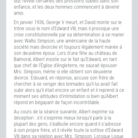
duc révèle certaines des pressions subies dans son
enfance, et les deux hommes commencent à devenir
amis.
En janvier 1936, George V meurt, et David monte sur le
trône sous le nom d’Edward VIII, mais il provoque une
crise constitutionnelle par sa détermination à se marier
avec Wallis Simpson, une américaine de la haute
société mais divorcée et toujours légalement mariée à
son deuxième époux. Lors d'une fête au château de
Balmoral, Albert insiste sur le fait qu’Edward, en tant
que chef de l'Église d'Angleterre, ne saurait épouser
Mrs. Simpson, même si elle obtient son deuxième
divorce. Édouard, en réponse, accuse son frère de
chercher à se venger des brimades qu’il lui avait fait
subir alors qu’il était encore un enfant et il reprend à ce
moment ses attitudes d’intimidation si bien qu’Albert
répond en bégayant de façon incontrôlable.
Au cours de la séance suivante, Albert exprime sa
déception : s’il s’exprime mieux lorsqu’il parle à la
plupart des gens, il balbutie encore quand il s’adresse
à son propre frère, et il révèle toute la sottise d'Edward
VIII dans sa relation avec Mrs. Simpson. Lorsque Logue