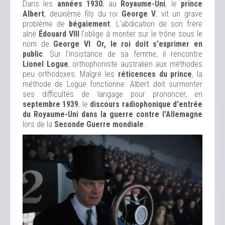
Dans les
années 1930
, au
Royaume-Uni
, le
prince
Albert
, deuxième fils du roi
George V
, vit un grave
problème de
bégaiement
. L'abdication de son frère
aîné
Édouard VIII
l'oblige à monter sur le trône sous le
nom de
George VI
.
Or, le roi doit s'exprimer en
public
. Sur l'insistance de sa femme, il rencontre
Lionel Logue
, orthophoniste australien aux méthodes
peu orthodoxes. Malgré les
réticences du prince
, la
méthode de Logue fonctionne. Albert doit surmonter
ses difficultés de langage pour prononcer, en
septembre 1939
, le
discours radiophonique d'entrée
du Royaume-Uni dans la guerre contre l'Allemagne
lors de la
Seconde Guerre mondiale
.