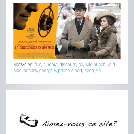
Mots-clés:
film
,
cinema
,
discours
,
roi
,
wild bunch
,
wild
side
,
oscars
,
george V
,
prince albert
,
george VI