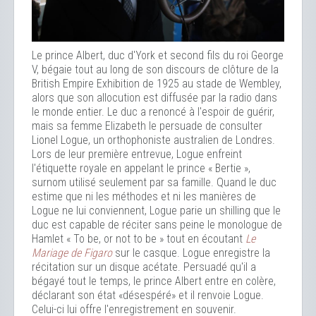
Le prince Albert, duc d'York et second fils du roi George
V, bégaie tout au long de son discours de clôture de la
British Empire Exhibition de 1925 au stade de Wembley,
alors que son allocution est diffusée par la radio dans
le monde entier. Le duc a renoncé à l'espoir de guérir,
mais sa femme Elizabeth le persuade de consulter
Lionel Logue, un orthophoniste australien de Londres.
Lors de leur première entrevue, Logue enfreint
l'étiquette royale en appelant le prince « Bertie »,
surnom utilisé seulement par sa famille. Quand le duc
estime que ni les méthodes et ni les manières de
Logue ne lui conviennent, Logue parie un shilling que le
duc est capable de réciter sans peine le monologue de
Hamlet « To be, or not to be » tout en écoutant
Le
Mariage de Figaro
sur le casque. Logue enregistre la
récitation sur un disque acétate. Persuadé qu'il a
bégayé tout le temps, le prince Albert entre en colère,
déclarant son état «désespéré» et il renvoie Logue.
Celui-ci lui offre l'enregistrement en souvenir.