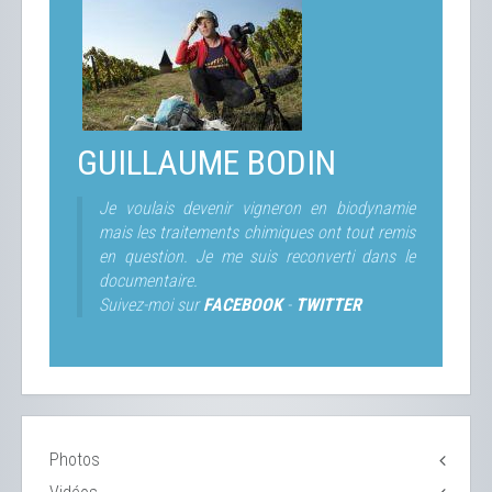
GUILLAUME BODIN
Je voulais devenir vigneron en biodynamie
mais les traitements chimiques ont tout remis
en question. Je me suis reconverti dans le
documentaire.
Suivez-moi sur
FACEBOOK
-
TWITTER
Photos