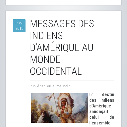
MESSAGES DES
07 Aoû
2013
INDIENS
D'AMÉRIQUE AU
MONDE
OCCIDENTAL
Publié par Guillaume Bodin.
Le
destin
des Indiens
d'Amérique
annonçait
celui de
l'ensemble