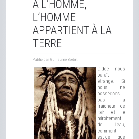
À L’HOMME,
L’HOMME
APPARTIENT À LA
TERRE
Publié par Guillaume Bodin.
L’idée nous
paraît
étrange. Si
nous ne
possédons
pas la
fraîcheur de
l’air et le
miroitement
de l’eau,
comment
est-ce que