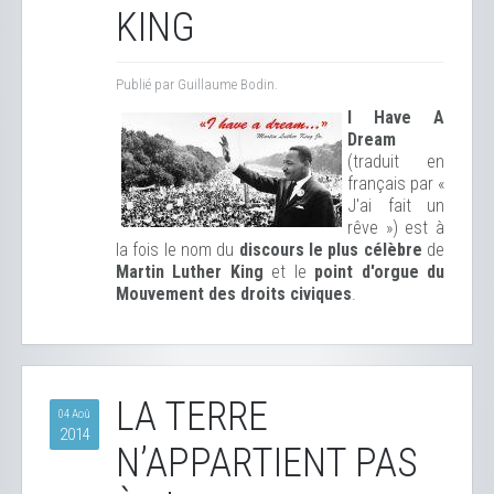
KING
Publié par Guillaume Bodin.
I Have A
Dream
(traduit en
français par «
J'ai fait un
rêve ») est à
la fois le nom du
discours le plus célèbre
de
Martin Luther King
et le
point d'orgue du
Mouvement des droits civiques
.
LA TERRE
04 Aoû
2014
N’APPARTIENT PAS