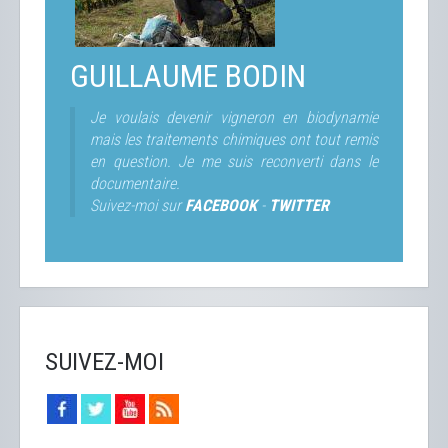
GUILLAUME BODIN
Je voulais devenir vigneron en biodynamie
mais les traitements chimiques ont tout remis
en question. Je me suis reconverti dans le
documentaire.
Suivez-moi sur
FACEBOOK
-
TWITTER
SUIVEZ-MOI