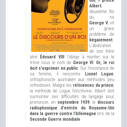
Uni
, le
prince
Albert
,
deuxième fils
du roi
George V
, vit
un grave
problème de
bégaiement
.
L'abdication
de son frère
aîné
Édouard VIII
l'oblige à monter sur le
trône sous le nom de
George VI
.
Or, le roi
doit s'exprimer en public
. Sur l'insistance de
sa femme, il rencontre
Lionel Logue
,
orthophoniste australien aux méthodes peu
orthodoxes. Malgré les
réticences du prince
,
la méthode de Logue fonctionne. Albert doit
surmonter ses difficultés de langage pour
prononcer, en
septembre 1939
, le
discours
radiophonique d'entrée du Royaume-Uni
dans la guerre contre l'Allemagne
lors de la
Seconde Guerre mondiale
.