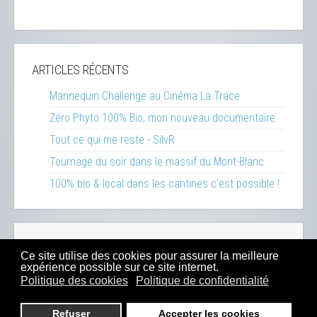
ARTICLES RÉCENTS
Mannequin Challenge au Cinéma La Trace
Zéro Phyto 100% Bio, mon nouveau documentaire
Tout ce qui me reste - SilvR
Tournage du soir dans le massif du Mont-Blanc
100% bio & local dans les cantines c'est possible !
Réalisations
-
Inspirations
-
Ressources
-
Presse
-
Ce site utilise des cookies pour assurer la meilleure
Sitemap
-
Mentions Légales
-
Contact
-
Boutique
expérience possible sur ce site internet.
Politique des cookies
Politique de confidentialité
© 2023
Dahu Production
- Tous droits réservés -
Hébergé chez
EX2
depuis 2015
Refuser
Accepter les cookies