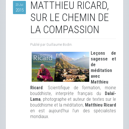
MATTHIEU RICARD,
23 Jui
2015
SUR LE CHEMIN DE
LA COMPASSION
Publié par Guillaume Bodin.
Leçons de
sagesse et
de
méditation
avec
Matthieu
Ricard
. Scientifique de formation, moine
bouddhiste, interprète français du
Dalaï-
Lama
, photographe et auteur de textes sur le
bouddhisme et la méditation,
Matthieu Ricard
en est aujourd’hui l’un des spécialistes
mondiaux.