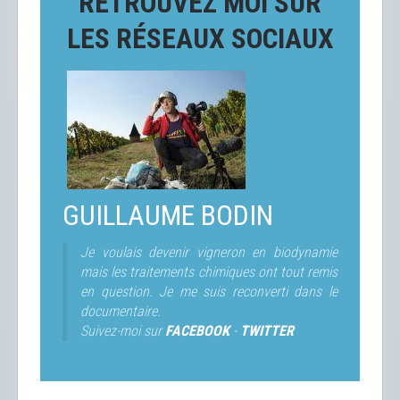
RETROUVEZ MOI SUR
LES RÉSEAUX SOCIAUX
GUILLAUME BODIN
Je voulais devenir vigneron en biodynamie
mais les traitements chimiques ont tout remis
en question. Je me suis reconverti dans le
documentaire.
Suivez-moi sur
FACEBOOK
-
TWITTER