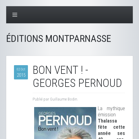
ÉDITIONS MONTPARNASSE
BON VENT ! -
02 Oct
2015
GEORGES PERNOUD
Publié par Guillaume Bodin.
La mythique
émission
Thalassa
fête cette
année ses