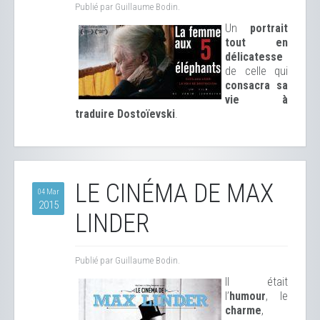
Publié par Guillaume Bodin.
Un
portrait
tout en
délicatesse
de celle qui
consacra sa
vie à
traduire Dostoïevski
.
LE CINÉMA DE MAX
04 Mar
2015
LINDER
Publié par Guillaume Bodin.
Il était
l’
humour
, le
charme
,