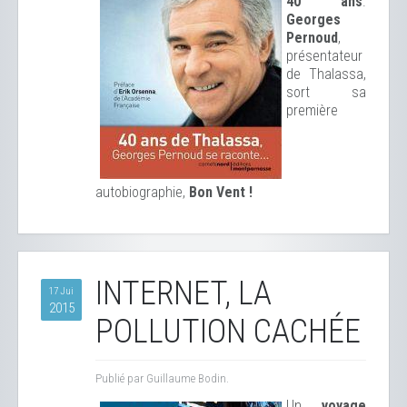
40 ans
.
Georges
Pernoud
,
présentateur
de Thalassa,
sort sa
première
autobiographie,
Bon Vent !
INTERNET, LA
17 Jui
2015
POLLUTION CACHÉE
Publié par Guillaume Bodin.
Un
voyage