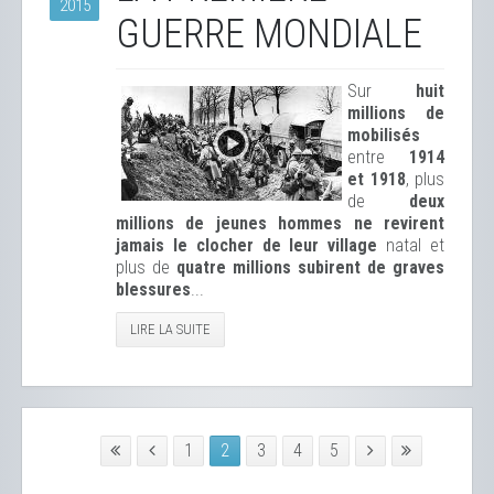
2015
GUERRE MONDIALE
Sur
huit
millions de
mobilisés
entre
1914
et 1918
, plus
de
deux
millions de jeunes hommes ne revirent
jamais le clocher de leur village
natal et
plus de
quatre millions subirent de graves
blessures
...
LIRE LA SUITE
1
2
3
4
5