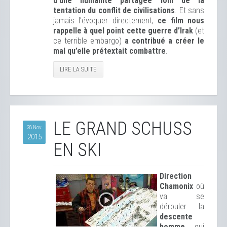
d’une humanité partagée loin de la
tentation du conflit de civilisations
. Et sans
jamais l’évoquer directement,
ce film nous
rappelle à quel point cette guerre d’Irak
(et
ce terrible embargo)
a contribué a créer le
mal qu’elle prétextait combattre
.
LIRE LA SUITE
LE GRAND SCHUSS
28 Nov
2015
EN SKI
Direction
Chamonix
où
va se
dérouler la
descente
homme
qui