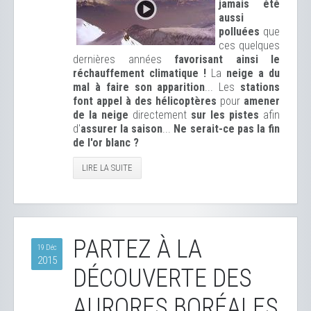
jamais été
aussi
polluées
que
ces quelques
dernières années
favorisant ainsi le
réchauffement climatique !
La
neige a du
mal à faire son apparition
... Les
stations
font appel à des hélicoptères
pour
amener
de la neige
directement
sur les pistes
afin
d'
assurer la saison
...
Ne serait-ce pas la fin
de l'or blanc ?
LIRE LA SUITE
PARTEZ À LA
19 Déc
2015
DÉCOUVERTE DES
AURORES BORÉALES