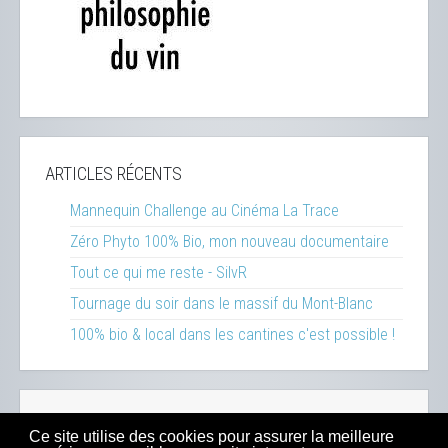
ARTICLES RÉCENTS
Mannequin Challenge au Cinéma La Trace
Zéro Phyto 100% Bio, mon nouveau documentaire
Tout ce qui me reste - SilvR
Tournage du soir dans le massif du Mont-Blanc
100% bio & local dans les cantines c'est possible !
Réalisations
-
Inspirations
-
Ressources
-
Presse
-
Ce site utilise des cookies pour assurer la meilleure
Sitemap
-
Mentions Légales
-
Contact
-
Boutique