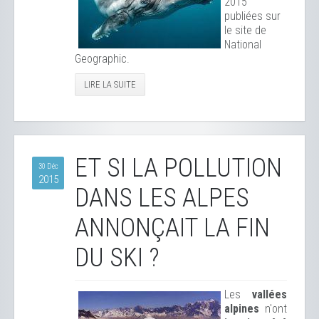
2015
publiées sur
le site de
National
Geographic.
LIRE LA SUITE
ET SI LA POLLUTION
30 Déc
2015
DANS LES ALPES
ANNONÇAIT LA FIN
DU SKI ?
Les
vallées
alpines
n'ont