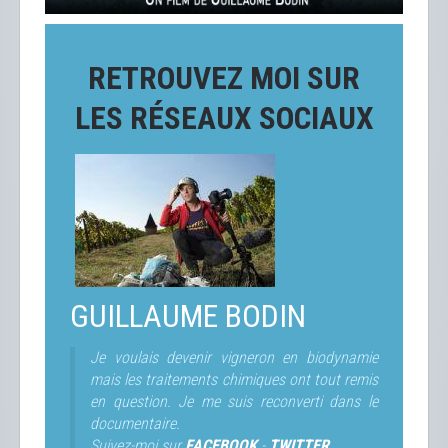
RETROUVEZ MOI SUR
LES RÉSEAUX SOCIAUX
GUILLAUME BODIN
Je voulais devenir vigneron en biodynamie
mais les traitements chimiques ont tout remis
en question. Je me suis reconverti dans le
documentaire.
Suivez-moi sur
FACEBOOK
-
TWITTER