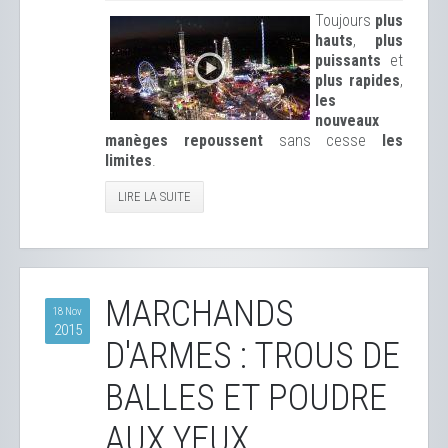
Toujours
plus
hauts
,
plus
puissants
et
plus rapides
,
les
nouveaux
manèges repoussent
sans cesse
les
limites
.
LIRE LA SUITE
MARCHANDS
18 Nov
2015
D'ARMES : TROUS DE
BALLES ET POUDRE
AUX YEUX