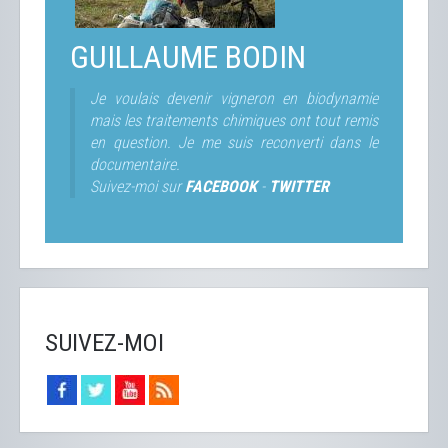
GUILLAUME BODIN
Je voulais devenir vigneron en biodynamie
mais les traitements chimiques ont tout remis
en question. Je me suis reconverti dans le
documentaire.
Suivez-moi sur
FACEBOOK
-
TWITTER
SUIVEZ-MOI