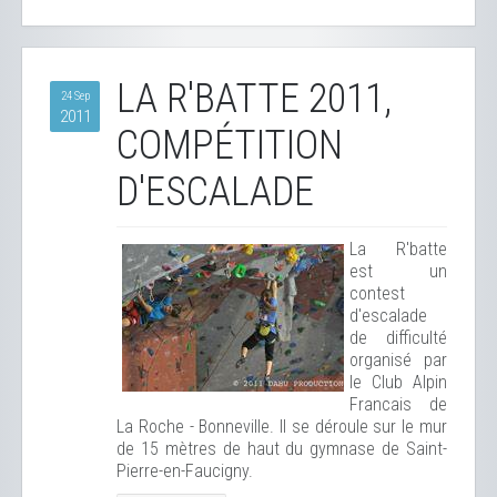
LA R'BATTE 2011,
24 Sep
2011
COMPÉTITION
D'ESCALADE
La R'batte
est un
contest
d'escalade
de difficulté
organisé par
le Club Alpin
Francais de
La Roche - Bonneville. Il se déroule sur le mur
de 15 mètres de haut du gymnase de Saint-
Pierre-en-Faucigny.