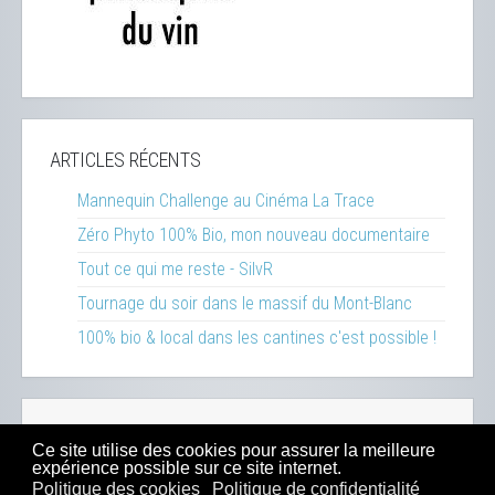
ARTICLES RÉCENTS
Mannequin Challenge au Cinéma La Trace
Zéro Phyto 100% Bio, mon nouveau documentaire
Tout ce qui me reste - SilvR
Tournage du soir dans le massif du Mont-Blanc
100% bio & local dans les cantines c'est possible !
Réalisations
-
Inspirations
-
Ressources
-
Presse
-
Ce site utilise des cookies pour assurer la meilleure
Sitemap
-
Mentions Légales
-
Contact
-
Boutique
expérience possible sur ce site internet.
Politique des cookies
Politique de confidentialité
© 2023
Dahu Production
- Tous droits réservés -