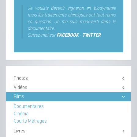
Je voulais devenir vigneron en biodynamie
mais les traitements chimiques ont tout remis
en question. Je me suis reconverti dans le
documentaire.
Suivez-moi sur
FACEBOOK
-
TWITTER
Photos
Vidéos
Films
Documentaires
Cinéma
Courts-Métrages
Livres