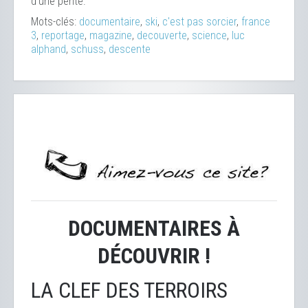
d'une pente.
Mots-clés:
documentaire
,
ski
,
c'est pas sorcier
,
france
3
,
reportage
,
magazine
,
decouverte
,
science
,
luc
alphand
,
schuss
,
descente
DOCUMENTAIRES À
DÉCOUVRIR !
LA CLEF DES TERROIRS