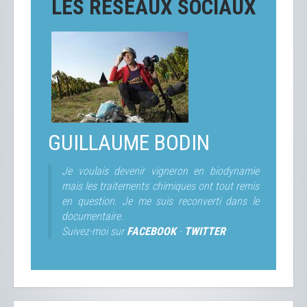
LES RÉSEAUX SOCIAUX
GUILLAUME BODIN
Je voulais devenir vigneron en biodynamie
mais les traitements chimiques ont tout remis
en question. Je me suis reconverti dans le
documentaire.
Suivez-moi sur
FACEBOOK
-
TWITTER