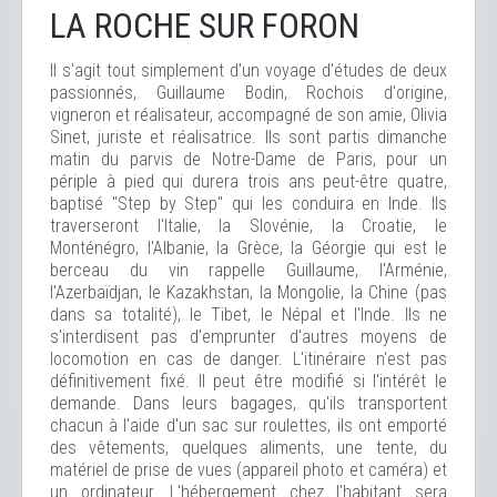
LA ROCHE SUR FORON
Il s'agit tout simplement d'un voyage d'études de deux
passionnés, Guillaume Bodin, Rochois d'origine,
vigneron et réalisateur, accompagné de son amie, Olivia
Sinet, juriste et réalisatrice. Ils sont partis dimanche
matin du parvis de Notre-Dame de Paris, pour un
périple à pied qui durera trois ans peut-être quatre,
baptisé "Step by Step" qui les conduira en Inde. Ils
traverseront l'Italie, la Slovénie, la Croatie, le
Monténégro, l'Albanie, la Grèce, la Géorgie qui est le
berceau du vin rappelle Guillaume, l'Arménie,
l'Azerbaïdjan, le Kazakhstan, la Mongolie, la Chine (pas
dans sa totalité), le Tibet, le Népal et l'Inde. Ils ne
s'interdisent pas d'emprunter d'autres moyens de
locomotion en cas de danger. L'itinéraire n'est pas
définitivement fixé. Il peut être modifié si l'intérêt le
demande. Dans leurs bagages, qu'ils transportent
chacun à l'aide d'un sac sur roulettes, ils ont emporté
des vêtements, quelques aliments, une tente, du
matériel de prise de vues (appareil photo et caméra) et
un ordinateur. L'hébergement chez l'habitant sera