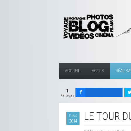
ACCUEIL
ACTUS
RÉALISA
1
Partages
LE TOUR D
11 Aoû
2014