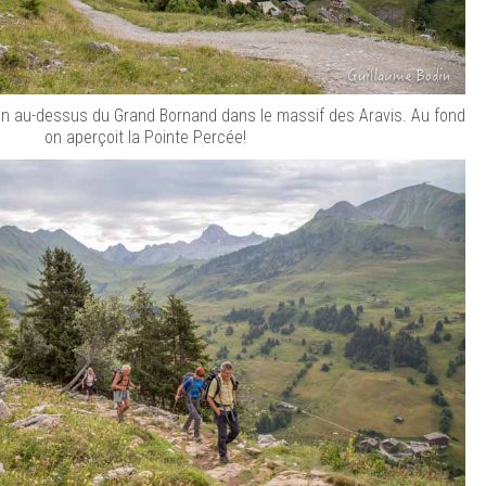
lon au-dessus du Grand Bornand dans le massif des Aravis. Au fond
on aperçoit la Pointe Percée!