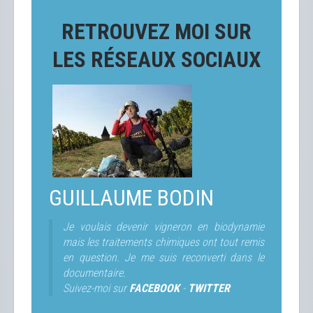
RETROUVEZ MOI SUR
LES RÉSEAUX SOCIAUX
GUILLAUME BODIN
Je voulais devenir vigneron en biodynamie
mais les traitements chimiques ont tout remis
en question. Je me suis reconverti dans le
documentaire.
Suivez-moi sur
FACEBOOK
-
TWITTER