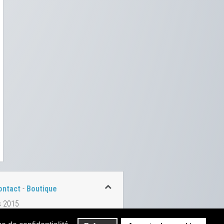
ontact
-
Boutique
s 2015