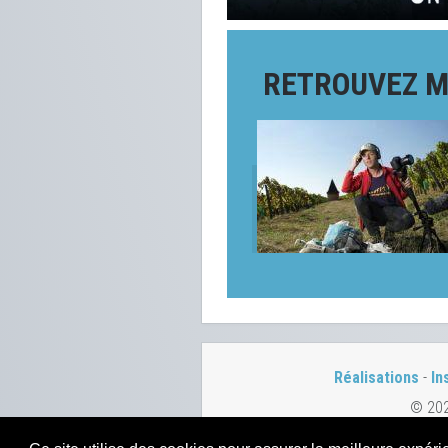
RETROUVEZ M
Réalisations
-
In
© 20