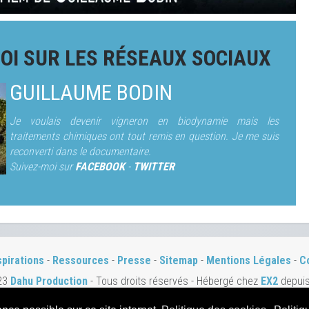
OI SUR LES RÉSEAUX SOCIAUX
GUILLAUME BODIN
Je voulais devenir vigneron en biodynamie mais les
traitements chimiques ont tout remis en question. Je me suis
reconverti dans le documentaire.
Suivez-moi sur
FACEBOOK
-
TWITTER
spirations
-
Ressources
-
Presse
-
Sitemap
-
Mentions Légales
-
C
23
Dahu Production
- Tous droits réservés - Hébergé chez
EX2
depui